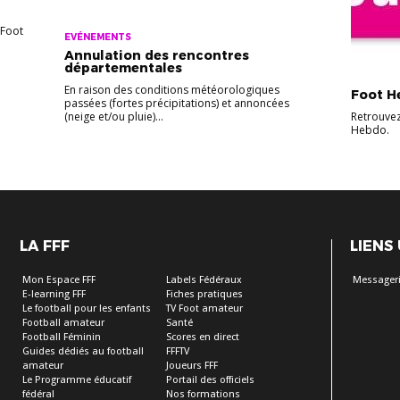
 Foot
EVÉNEMENTS
Annulation des rencontres
départementales
EVÉNEME
En raison des conditions météorologiques
Foot H
passées (fortes précipitations) et annoncées
(neige et/ou pluie)...
Retrouvez,
Hebdo.
LA FFF
LIENS
Mon Espace FFF
Labels Fédéraux
Messageri
E-learning FFF
Fiches pratiques
Le football pour les enfants
TV Foot amateur
Football amateur
Santé
Football Féminin
Scores en direct
Guides dédiés au football
FFFTV
amateur
Joueurs FFF
Le Programme éducatif
Portail des officiels
fédéral
Nos formations