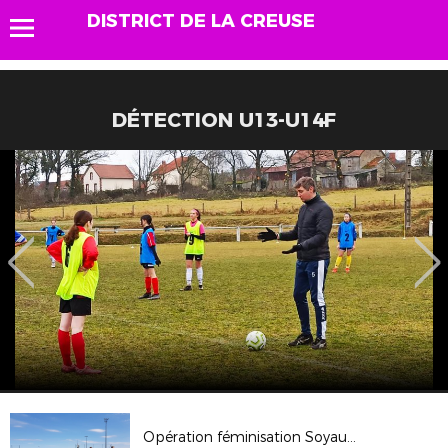
DISTRICT DE LA CREUSE
DÉTECTION U13-U14F
Opération féminisation Soyaux / St Etienne - dimanche 12 août 2018 à Guéret